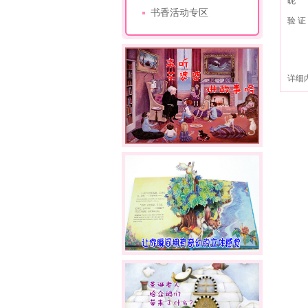
昵 
书香活动专区
验 证
详细